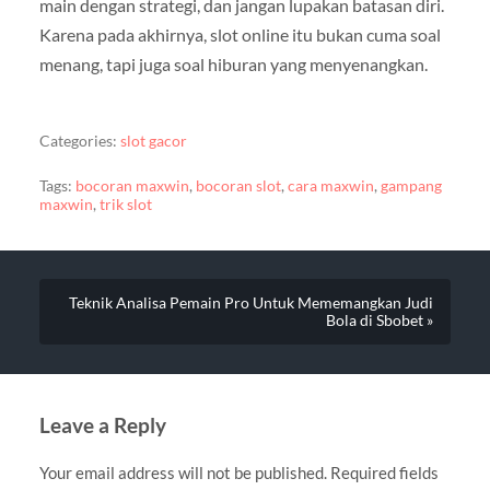
main dengan strategi, dan jangan lupakan batasan diri.
Karena pada akhirnya, slot online itu bukan cuma soal
menang, tapi juga soal hiburan yang menyenangkan.
Categories:
slot gacor
Tags:
bocoran maxwin
,
bocoran slot
,
cara maxwin
,
gampang
maxwin
,
trik slot
Teknik Analisa Pemain Pro Untuk Mememangkan Judi
Bola di Sbobet »
Leave a Reply
Your email address will not be published.
Required fields