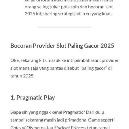
orang saling tukar pola spin dan bocoran slot.
2025 ini, sharing strategi jadi tren yang kuat.
Bocoran Provider Slot Paling Gacor 2025
Oke, sekarang kita masuk ke inti pembahasan: provider
slot mana saja yang pantas disebut “paling gacor” di
tahun 2025.
1.
Pragmatic Play
Siapa sih yang nggak kenal Pragmatic? Dari dulu
sampai sekarang masih jadi primadona. Game seperti
Gates of Olympus
atau
Starlight Princess
tetap ramai