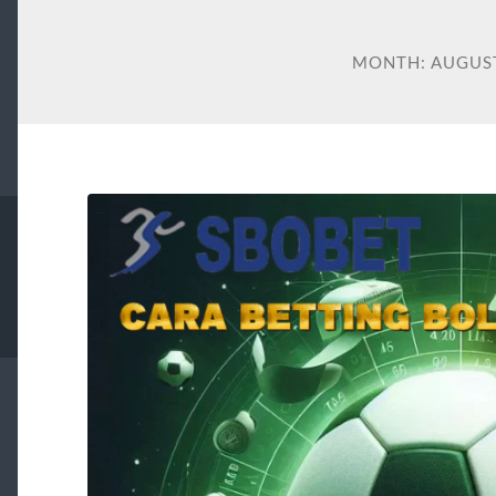
MONTH:
AUGUS