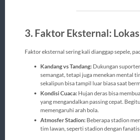
3. Faktor Eksternal: Loka
Faktor eksternal sering kali dianggap sepele, pa
Kandang vs Tandang:
Dukungan suporter
semangat, tetapi juga menekan mental t
sekalipun bisa tampil luar biasa saat ber
Kondisi Cuaca:
Hujan deras bisa membuat
yang mengandalkan passing cepat. Begitu
memengaruhi arah bola.
Atmosfer Stadion:
Beberapa stadion memi
tim lawan, seperti stadion dengan fanatis