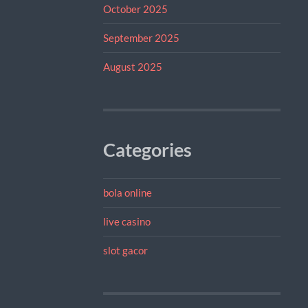
October 2025
September 2025
August 2025
Categories
bola online
live casino
slot gacor