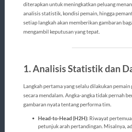
diterapkan untuk meningkatkan peluang menang
analisis statistik, kondisi pemain, hingga pema
setiap langkah akan memberikan gambaran bag
mengambil keputusan yang tepat.
1. Analisis Statistik dan 
Langkah pertama yang selalu dilakukan pemain 
secara mendalam. Angka-angka tidak pernah b
gambaran nyata tentang performa tim.
Head-to-Head (H2H):
Riwayat pertemuan 
petunjuk arah pertandingan. Misalnya, ad