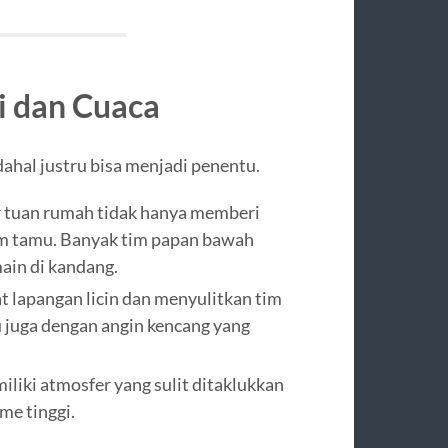
si dan Cuaca
dahal justru bisa menjadi penentu.
 tuan rumah tidak hanya memberi
im tamu. Banyak tim papan bawah
main di kandang.
 lapangan licin dan menyulitkan tim
 juga dengan angin kencang yang
liki atmosfer yang sulit ditaklukkan
me tinggi.