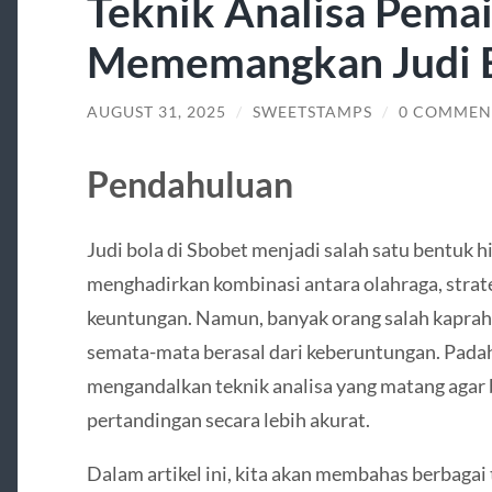
Teknik Analisa Pema
Mememangkan Judi B
AUGUST 31, 2025
/
SWEETSTAMPS
/
0 COMMEN
Pendahuluan
Judi bola di Sbobet menjadi salah satu bentuk h
menghadirkan kombinasi antara olahraga, stra
keuntungan. Namun, banyak orang salah kapr
semata-mata berasal dari keberuntungan. Padaha
mengandalkan teknik analisa yang matang agar 
pertandingan secara lebih akurat.
Dalam artikel ini, kita akan membahas berbagai 