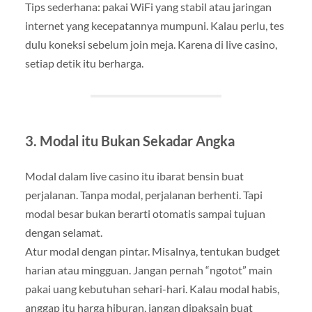
Tips sederhana: pakai WiFi yang stabil atau jaringan
internet yang kecepatannya mumpuni. Kalau perlu, tes
dulu koneksi sebelum join meja. Karena di live casino,
setiap detik itu berharga.
3.
Modal itu Bukan Sekadar Angka
Modal dalam live casino itu ibarat bensin buat
perjalanan. Tanpa modal, perjalanan berhenti. Tapi
modal besar bukan berarti otomatis sampai tujuan
dengan selamat.
Atur modal dengan pintar. Misalnya, tentukan budget
harian atau mingguan. Jangan pernah “ngotot” main
pakai uang kebutuhan sehari-hari. Kalau modal habis,
anggap itu harga hiburan, jangan dipaksain buat