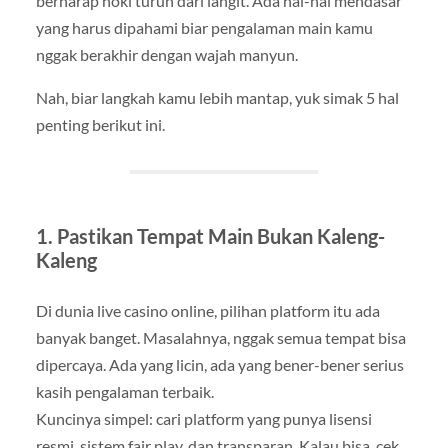
berharap hoki turun dari langit. Ada hal-hal mendasar
yang harus dipahami biar pengalaman main kamu
nggak berakhir dengan wajah manyun.
Nah, biar langkah kamu lebih mantap, yuk simak 5 hal
penting berikut ini.
1.
Pastikan Tempat Main Bukan Kaleng-
Kaleng
Di dunia live casino online, pilihan platform itu ada
banyak banget. Masalahnya, nggak semua tempat bisa
dipercaya. Ada yang licin, ada yang bener-bener serius
kasih pengalaman terbaik.
Kuncinya simpel: cari platform yang punya lisensi
resmi, sistem fair play, dan transparan. Kalau bisa, cek