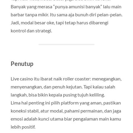
Banyak yang merasa “punya amunisi banyak” lalu main
barbar tanpa mikir. Itu sama aja bunuh diri pelan-pelan.
Jadi, modal besar oke, tapi tetap harus dibarengi
kontrol dan strategi.
Penutup
Live casino itu ibarat naik roller coaster: menegangkan,
menyenangkan, dan penuh kejutan. Tapi kalau salah
langkah, bisa bikin kepala pusing tujuh keliling.
Lima hal penting ini pilih platform yang aman, pastikan
koneksi stabil, atur modal, pahami permainan, dan jaga
emosi adalah kunci utama biar pengalaman main kamu
lebih positif.