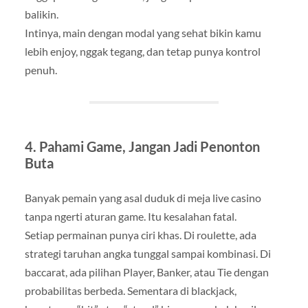
balikin.
Intinya, main dengan modal yang sehat bikin kamu
lebih enjoy, nggak tegang, dan tetap punya kontrol
penuh.
4.
Pahami Game, Jangan Jadi Penonton
Buta
Banyak pemain yang asal duduk di meja live casino
tanpa ngerti aturan game. Itu kesalahan fatal.
Setiap permainan punya ciri khas. Di roulette, ada
strategi taruhan angka tunggal sampai kombinasi. Di
baccarat, ada pilihan Player, Banker, atau Tie dengan
probabilitas berbeda. Sementara di blackjack,