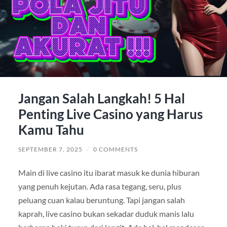
Jangan Salah Langkah! 5 Hal
Penting Live Casino yang Harus
Kamu Tahu
SEPTEMBER 7, 2025
/
0 COMMENTS
Main di live casino itu ibarat masuk ke dunia hiburan
yang penuh kejutan. Ada rasa tegang, seru, plus
peluang cuan kalau beruntung. Tapi jangan salah
kaprah, live casino bukan sekadar duduk manis lalu