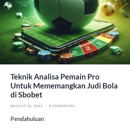
Teknik Analisa Pemain Pro
Untuk Mememangkan Judi Bola
di Sbobet
AUGUST 31, 2025
/
0 COMMENTS
Pendahuluan