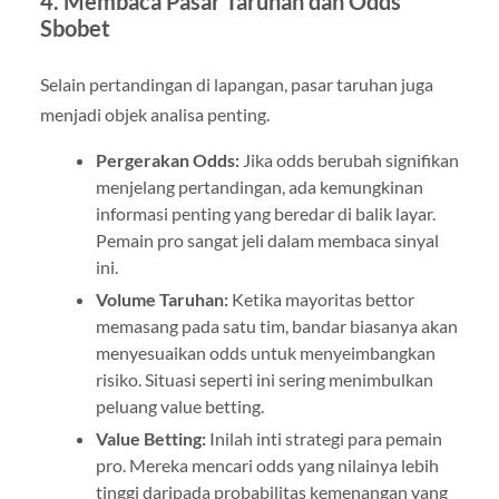
4. Membaca Pasar Taruhan dan Odds
Sbobet
Selain pertandingan di lapangan, pasar taruhan juga
menjadi objek analisa penting.
Pergerakan Odds:
Jika odds berubah signifikan
menjelang pertandingan, ada kemungkinan
informasi penting yang beredar di balik layar.
Pemain pro sangat jeli dalam membaca sinyal
ini.
Volume Taruhan:
Ketika mayoritas bettor
memasang pada satu tim, bandar biasanya akan
menyesuaikan odds untuk menyeimbangkan
risiko. Situasi seperti ini sering menimbulkan
peluang value betting.
Value Betting:
Inilah inti strategi para pemain
pro. Mereka mencari odds yang nilainya lebih
tinggi daripada probabilitas kemenangan yang