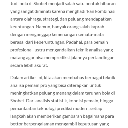
Judi bola di Sbobet menjadi salah satu bentuk hiburan
yang sangat diminati karena menghadirkan kombinasi
antara olahraga, strategi, dan peluang mendapatkan
keuntungan. Namun, banyak orang salah kaprah
dengan menganggap kemenangan semata-mata
berasal dari keberuntungan. Padahal, para pemain
profesional justru mengandalkan teknik analisa yang
matang agar bisa memprediksi jalannya pertandingan
secara lebih akurat.
Dalam artikel ini, kita akan membahas berbagai teknik
analisa pemain pro yang bisa diterapkan untuk
meningkatkan peluang menang dalam taruhan bola di
Sbobet. Dari analisis statistik, kondisi pemain, hingga
pemanfaatan teknologi prediksi modern, setiap
langkah akan memberikan gambaran bagaimana para
bettor berpengalaman mengambil keputusan yang