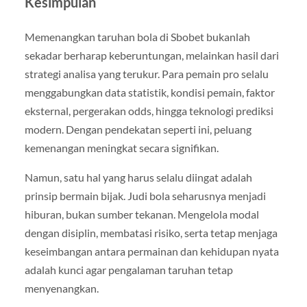
Kesimpulan
Memenangkan taruhan bola di Sbobet bukanlah
sekadar berharap keberuntungan, melainkan hasil dari
strategi analisa yang terukur. Para pemain pro selalu
menggabungkan data statistik, kondisi pemain, faktor
eksternal, pergerakan odds, hingga teknologi prediksi
modern. Dengan pendekatan seperti ini, peluang
kemenangan meningkat secara signifikan.
Namun, satu hal yang harus selalu diingat adalah
prinsip bermain bijak. Judi bola seharusnya menjadi
hiburan, bukan sumber tekanan. Mengelola modal
dengan disiplin, membatasi risiko, serta tetap menjaga
keseimbangan antara permainan dan kehidupan nyata
adalah kunci agar pengalaman taruhan tetap
menyenangkan.