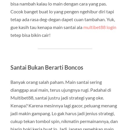
bisa nambah kalau lo main dengan cara yang pas.
Cocok banget buat lo yang pengen ngehibur diri tapi
tetap ada rasa deg-degan dapet cuan tambahan. Yuk,
gue kasih tau kenapa main santai ala
multibet88 login
tetep bisa bikin cair!
Santai Bukan Berarti Boncos
Banyak orang salah paham. Main santai sering
dianggap asal main, terus ujungnya rugi. Padahal di
Multibet88, santai justru jadi strategi yang oke.
Kenapa? Karena mesinnya lagi gacor, peluang menang
jadi makin gampang. Lo gak harus jadi jenius strategi,
cukup tekan tombol spin, nikmatin permainannya, dan
biarin hoki kerja buat lo. Jadi, jangan remehkan main